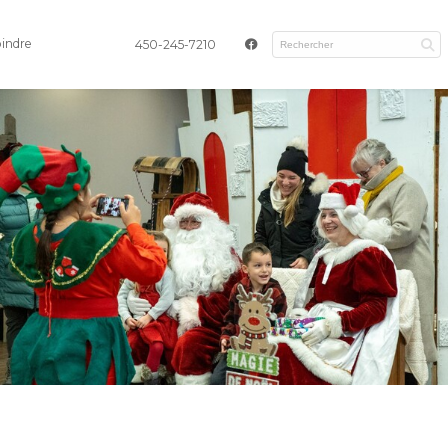
oindre
450-245-7210