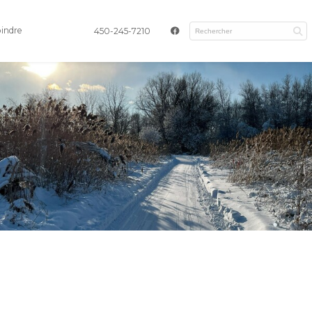
oindre
450-245-7210