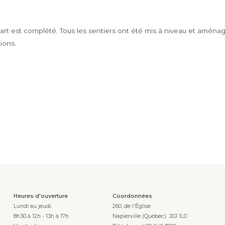
art est complété. Tous les sentiers ont été mis à niveau et aménagé
ions.
Heures d'ouverture
Coordonnées
Lundi au jeudi
260, de l'Église
8h30 à 12h - 13h à 17h
Napierville (Québec) J0J 1L0