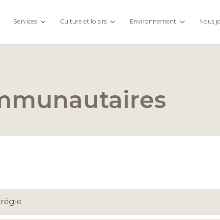
Services
Culture et loisirs
Environnement
Nous j
mmunautaires
érégie