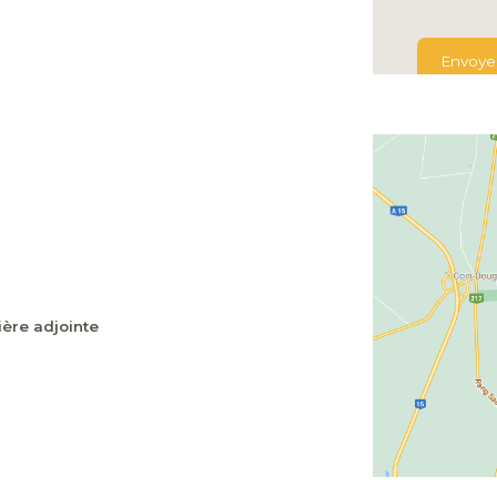
Envoye
ière adjointe