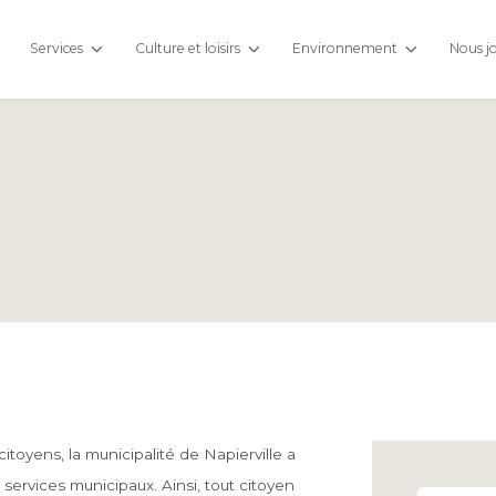
Services
Culture et loisirs
Environnement
Nous j
citoyens, la municipalité de Napierville a
 services municipaux. Ainsi, tout citoyen