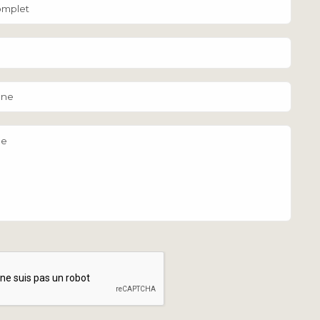
mplet
one
ge