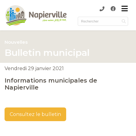
submenu (Municipalité )
submenu (Services )
ubmenu (Culture et loisirs )
Nouvelles
submenu (Environnement )
Bulletin municipal
Vendredi 29 janvier 2021
Informations municipales de
Napierville
Consultez le bulletin