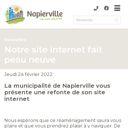
submenu (Municipalité )
submenu (Services )
ubmenu (Culture et loisirs )
Nouvelles
submenu (Environnement )
Notre site internet fait
peau neuve
Jeudi 24 février 2022
La municipalité de Napierville vous
présente une refonte de son site
internet
Nous espérons que ce réaménagement saura vous
plaire et que vous prendrez plaisir à y naviguer. De