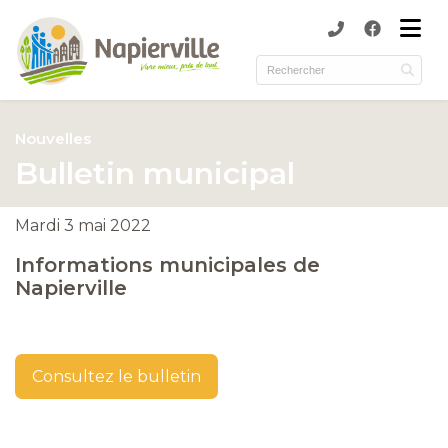
submenu (Municipalité )
submenu (Services )
ubmenu (Culture et loisirs )
Nouvelles
submenu (Environnement )
Bulletin municipal
Mardi 3 mai 2022
Informations municipales de
Napierville
Consultez le bulletin