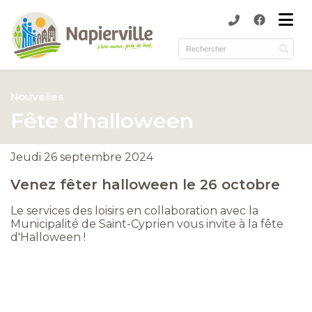
submenu (Municipalité )
submenu (Services )
ubmenu (Culture et loisirs )
Nouvelles
submenu (Environnement )
Fête d'halloween
Jeudi 26 septembre 2024
Venez fêter halloween le 26 octobre
Le services des loisirs en collaboration avec la
Municipalité de Saint-Cyprien vous invite à la fête
d'Halloween !