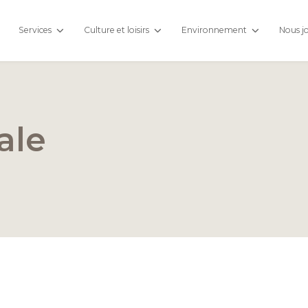
Services
Culture et loisirs
Environnement
Nous j
ale