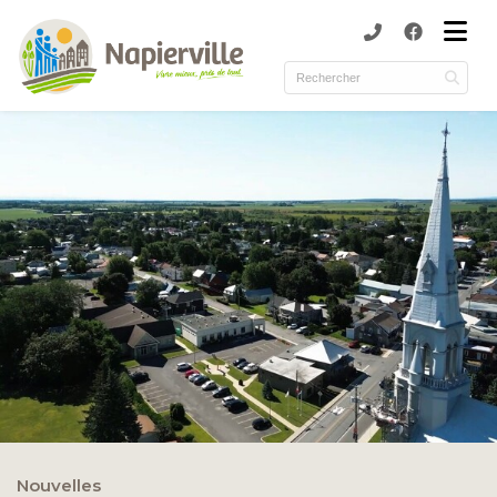
submenu (Municipalité )
submenu (Services )
ubmenu (Culture et loisirs )
submenu (Environnement )
Nouvelles