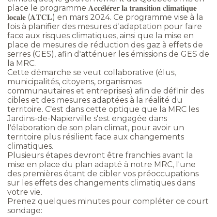
place le programme 𝐀𝐜𝐜𝐞́𝐥𝐞́𝐫𝐞𝐫 𝐥𝐚 𝐭𝐫𝐚𝐧𝐬𝐢𝐭𝐢𝐨𝐧 𝐜𝐥𝐢𝐦𝐚𝐭𝐢𝐪𝐮𝐞
𝐥𝐨𝐜𝐚𝐥𝐞 (𝐀𝐓𝐂𝐋) en mars 2024. Ce programme vise à la
fois à planifier des mesures d'adaptation pour faire
face aux risques climatiques, ainsi que la mise en
place de mesures de réduction des gaz à effets de
serres (GES), afin d'atténuer les émissions de GES de
la MRC.
Cette démarche se veut collaborative (élus,
municipalités, citoyens, organismes
communautaires et entreprises) afin de définir des
cibles et des mesures adaptées à la réalité du
territoire. C'est dans cette optique que la MRC les
Jardins-de-Napierville s'est engagée dans
l'élaboration de son plan climat, pour avoir un
territoire plus résilient face aux changements
climatiques.
Plusieurs étapes devront être franchies avant la
mise en place du plan adapté à notre MRC, l'une
des premières étant de cibler vos préoccupations
sur les effets des changements climatiques dans
votre vie.
Prenez quelques minutes pour compléter ce court
sondage: