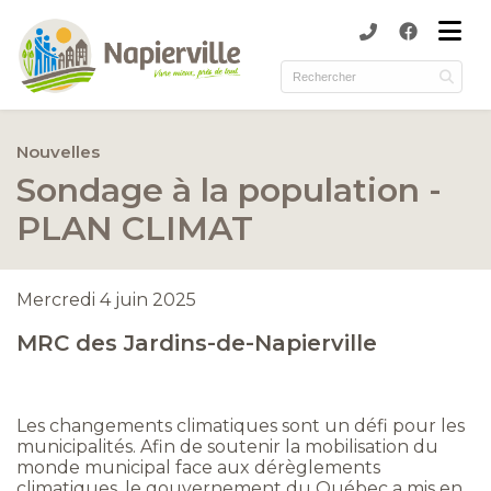
submenu (Municipalité )
submenu (Services )
ubmenu (Culture et loisirs )
Nouvelles
submenu (Environnement )
Sondage à la population -
PLAN CLIMAT
Mercredi 4 juin 2025
MRC des Jardins-de-Napierville
Les changements climatiques sont un défi pour les
municipalités. Afin de soutenir la mobilisation du
monde municipal face aux dérèglements
climatiques, le gouvernement du Québec a mis en