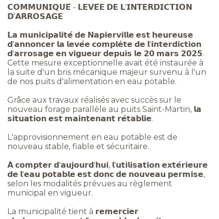
𝗖𝗢𝗠𝗠𝗨𝗡𝗜𝗤𝗨𝗘́ - 𝗟𝗘𝗩𝗘́𝗘 𝗗𝗘 𝗟'𝗜𝗡𝗧𝗘𝗥𝗗𝗜𝗖𝗧𝗜𝗢𝗡
𝗗'𝗔𝗥𝗥𝗢𝗦𝗔𝗚𝗘
𝗟𝗮 𝗺𝘂𝗻𝗶𝗰𝗶𝗽𝗮𝗹𝗶𝘁𝗲́ 𝗱𝗲 𝗡𝗮𝗽𝗶𝗲𝗿𝘃𝗶𝗹𝗹𝗲 𝗲𝘀𝘁 𝗵𝗲𝘂𝗿𝗲𝘂𝘀𝗲
𝗱'𝗮𝗻𝗻𝗼𝗻𝗰𝗲𝗿 𝗹𝗮 𝗹𝗲𝘃𝗲́𝗲 𝗰𝗼𝗺𝗽𝗹𝗲̀𝘁𝗲 𝗱𝗲 𝗹'𝗶𝗻𝘁𝗲𝗿𝗱𝗶𝗰𝘁𝗶𝗼𝗻
𝗱'𝗮𝗿𝗿𝗼𝘀𝗮𝗴𝗲 𝗲𝗻 𝘃𝗶𝗴𝘂𝗲𝘂𝗿 𝗱𝗲𝗽𝘂𝗶𝘀 𝗹𝗲 𝟮𝟬 𝗺𝗮𝗿𝘀 𝟮𝟬𝟮𝟱.
Cette mesure exceptionnelle avait été instaurée à
la suite d'un bris mécanique majeur survenu à l'un
de nos puits d'alimentation en eau potable.
Grâce aux travaux réalisés avec succès sur le
nouveau forage parallèle au puits Saint-Martin, 𝗹𝗮
𝘀𝗶𝘁𝘂𝗮𝘁𝗶𝗼𝗻 𝗲𝘀𝘁 𝗺𝗮𝗶𝗻𝘁𝗲𝗻𝗮𝗻𝘁 𝗿𝗲́𝘁𝗮𝗯𝗹𝗶𝗲.
L'approvisionnement en eau potable est de
nouveau stable, fiable et sécuritaire.
𝗔̀ 𝗰𝗼𝗺𝗽𝘁𝗲𝗿 𝗱'𝗮𝘂𝗷𝗼𝘂𝗿𝗱'𝗵𝘂𝗶, 𝗹'𝘂𝘁𝗶𝗹𝗶𝘀𝗮𝘁𝗶𝗼𝗻 𝗲𝘅𝘁𝗲́𝗿𝗶𝗲𝘂𝗿𝗲
𝗱𝗲 𝗹'𝗲𝗮𝘂 𝗽𝗼𝘁𝗮𝗯𝗹𝗲 𝗲𝘀𝘁 𝗱𝗼𝗻𝗰 𝗱𝗲 𝗻𝗼𝘂𝘃𝗲𝗮𝘂 𝗽𝗲𝗿𝗺𝗶𝘀𝗲,
selon les modalités prévues au règlement
municipal en vigueur.
La municipalité tient à 𝗿𝗲𝗺𝗲𝗿𝗰𝗶𝗲𝗿