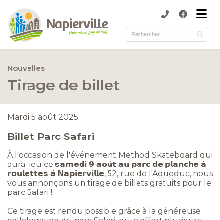
submenu (Municipalité )
submenu (Services )
ubmenu (Culture et loisirs )
Nouvelles
submenu (Environnement )
Tirage de billet
Mardi 5 août 2025
Billet Parc Safari
À l'occasion de l'événement Method Skateboard qui
aura lieu ce 𝘀𝗮𝗺𝗲𝗱𝗶 𝟵 𝗮𝗼𝘂̂𝘁 𝗮𝘂 𝗽𝗮𝗿𝗰 𝗱𝗲 𝗽𝗹𝗮𝗻𝗰𝗵𝗲 𝗮̀
𝗿𝗼𝘂𝗹𝗲𝘁𝘁𝗲𝘀 𝗮̀ 𝗡𝗮𝗽𝗶𝗲𝗿𝘃𝗶𝗹𝗹𝗲, 52, rue de l'Aqueduc, nous
vous annonçons un tirage de billets gratuits pour le
parc Safari !
Ce tirage est rendu possible grâce à la généreuse