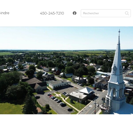
oindre
450-245-7210