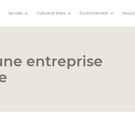
Services
Culture et loisirs
Environnement
Nous j
une entreprise
le