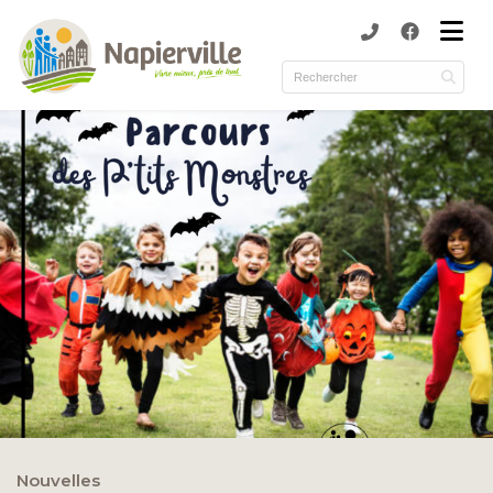
submenu (Municipalité )
submenu (Services )
ubmenu (Culture et loisirs )
submenu (Environnement )
Nouvelles