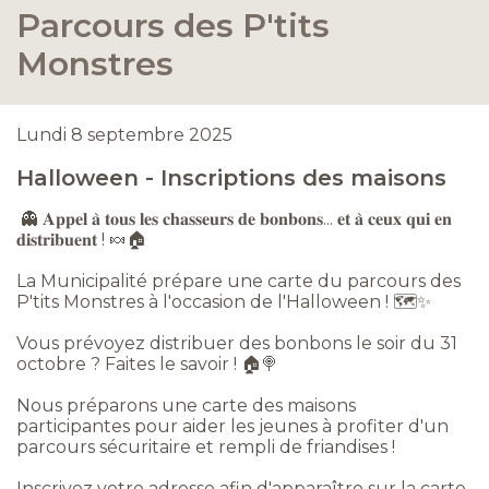
Parcours des P'tits
Monstres
Lundi 8 septembre 2025
Halloween - Inscriptions des maisons
👻 𝐀𝐩𝐩𝐞𝐥 𝐚̀ 𝐭𝐨𝐮𝐬 𝐥𝐞𝐬 𝐜𝐡𝐚𝐬𝐬𝐞𝐮𝐫𝐬 𝐝𝐞 𝐛𝐨𝐧𝐛𝐨𝐧𝐬... 𝐞𝐭 𝐚̀ 𝐜𝐞𝐮𝐱 𝐪𝐮𝐢 𝐞𝐧
𝐝𝐢𝐬𝐭𝐫𝐢𝐛𝐮𝐞𝐧𝐭 ! 🍬🏠
La Municipalité prépare une carte du parcours des
P'tits Monstres à l'occasion de l'Halloween ! 🗺️✨
Vous prévoyez distribuer des bonbons le soir du 31
octobre ? Faites le savoir ! 🏠🍭
Nous préparons une carte des maisons
participantes pour aider les jeunes à profiter d'un
parcours sécuritaire et rempli de friandises !
Inscrivez votre adresse afin d'apparaître sur la carte