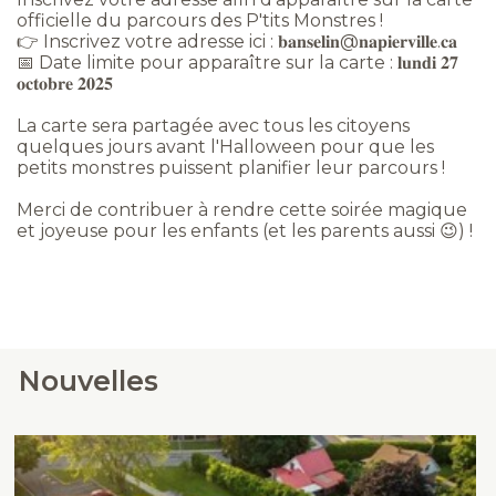
officielle du parcours des P'tits Monstres !
👉 Inscrivez votre adresse ici : 𝐛𝐚𝐧𝐬𝐞𝐥𝐢𝐧@𝐧𝐚𝐩𝐢𝐞𝐫𝐯𝐢𝐥𝐥𝐞.𝐜𝐚
📅 Date limite pour apparaître sur la carte : 𝐥𝐮𝐧𝐝𝐢 𝟐𝟕
𝐨𝐜𝐭𝐨𝐛𝐫𝐞 𝟐𝟎𝟐𝟓
La carte sera partagée avec tous les citoyens
quelques jours avant l'Halloween pour que les
petits monstres puissent planifier leur parcours !
Merci de contribuer à rendre cette soirée magique
et joyeuse pour les enfants (et les parents aussi 😉) !
Nouvelles