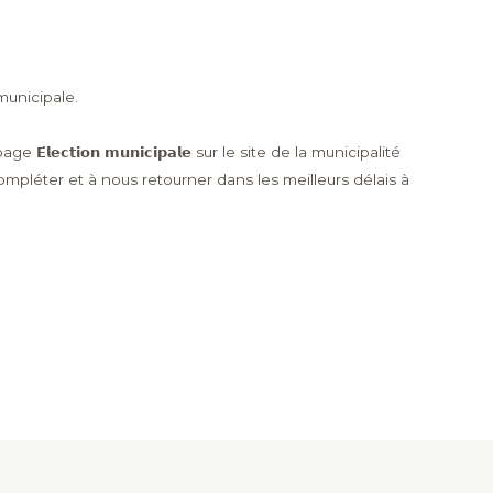
municipale.
𝘁𝗶𝗼𝗻 𝗺𝘂𝗻𝗶𝗰𝗶𝗽𝗮𝗹𝗲 sur le site de la municipalité
𝙨𝙤𝙣𝙣𝙚𝙡 » à compléter et à nous retourner dans les meilleurs délais à