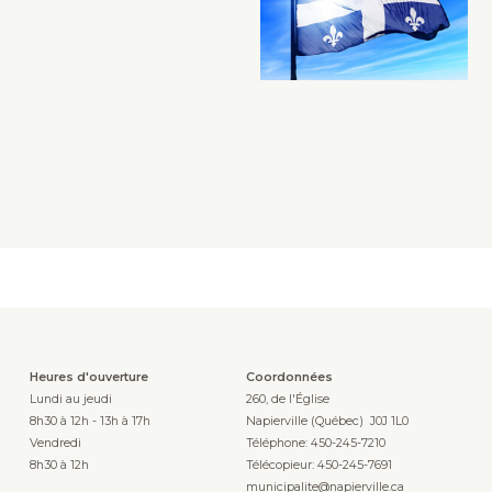
Heures d'ouverture
Coordonnées
Lundi au jeudi
260, de l'Église
8h30 à 12h - 13h à 17h
Napierville (Québec) J0J 1L0
Vendredi
Téléphone: 450-245-7210
8h30 à 12h
Télécopieur: 450-245-7691
municipalite@napierville.ca