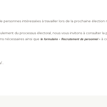
e personnes intéressées à travailler lors de la prochaine élection 
t du processus électoral, nous vous invitons à consulter la page 𝗘́𝗹𝗲𝗰
ons nécessaires ainsi que 𝙡𝙚 𝙛𝙤𝙧𝙢𝙪𝙡𝙖𝙞𝙧𝙚 « 𝙍𝙚𝙘𝙧𝙪𝙩𝙚𝙢𝙚𝙣𝙩 𝙙𝙚 𝙥𝙚𝙧
...