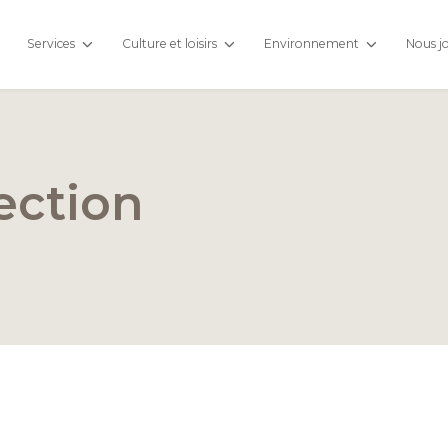
Services
Culture et loisirs
Environnement
Nous j
lection