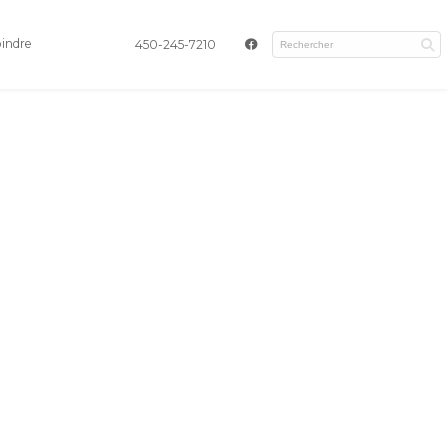
oindre
450-245-7210