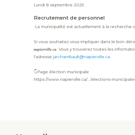
Lundi 8 septembre 2025
Recrutement de personnel
La municipalité est actuellement à la recherche d
Si vous souhaitez vous impliquer dans le bon déroulemen
𝒏𝒂𝒑𝒊𝒆𝒓𝒗𝒊𝒍𝒍𝒆.𝒄𝒂. Vous y trouverez toutes les informati
l'adresse
jarchambault@napierville.ca
👇Page élection municipale
https://www.napierville.ca/.../elections-municipales/