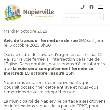
submenu (Municipalité )
submenu (Services )
ubmenu (Culture et loisirs )
Mardi 14 octobre 2025
submenu (Environnement )
𝗔𝘃𝗶𝘀 𝗱𝗲 𝘁𝗿𝗮𝘃𝗮𝘂𝘅 - 𝗳𝗲𝗿𝗺𝗲𝘁𝘂𝗿𝗲 𝗱𝗲 𝗿𝘂𝗲 🔴Mise à jour
le 15 octobre 2025 9h30.
Dans le cadre de travaux d'urgence réalisés par CP
Rail sur la voie ferrée, à l'intersection de la rue de
l'Église (Rang double), nous venons d'être informés
que 𝗹𝗮 𝘃𝗼𝗶𝗲 𝘀𝗲𝗿𝗮 𝗰𝗼𝗺𝗽𝗹𝗲̀𝘁𝗲𝗺𝗲𝗻𝘁 𝗳𝗲𝗿𝗺𝗲́𝗲 𝗰𝗲
𝗺𝗲𝗿𝗰𝗿𝗲𝗱𝗶 𝟭𝟱 𝗼𝗰𝘁𝗼𝗯𝗿𝗲, 𝗷𝘂𝘀𝗾𝘂'𝗮̀ 𝟭𝟱𝗵.
Nous nous excusons des inconvénients que
pourrait occasionner cette entrave et nous vous
remercions de votre compréhension.
La municipalité de Napierville partage à ses citoyens
les informations reçues de la part de CPKC, pour