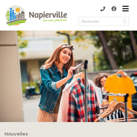
submenu (Municipalité )
submenu (Services )
ubmenu (Culture et loisirs )
submenu (Environnement )
Nouvelles