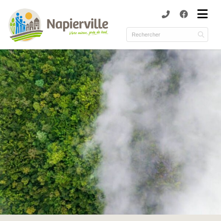
submenu (Municipalité )
submenu (Services )
ubmenu (Culture et loisirs )
submenu (Environnement )